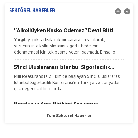
Yangın Hasarı ile ilgili Bilgiler
İZMİR Ticaret Odası (İTO) Yönetim Kurulu Başkanı Ekrem
Demirtaş, düzenledikleri 'Sigorta Sektörü Geleceğini
SEKTÖREL HABERLER
Ferdi Kaza Hasar İle İlgili Bilgiler
Arıyor' arama konferansı ile sektöre yol haritas�
Kasko Hasar Dosyasında İstenilen Bilgiler
"Alkollüyken Kasko Ödemez" Devri Bitti
Yargıtay, çok tartışılacak bir karara imza atarak,
Kaza Tespit Tutanağı
sürücünün alkollü olmasını sigorta bedelinin
ödenmemesi için tek başına yeterli saymadı. Emsal o
Nakliye Hasarı İçin Gerekli Bilgiler
5’inci Uluslararası İstanbul Sigortacılık
Konferansı Milli Reasürans’ta yapıldı.
Milli Reasürans’ta 3 Ekim’de başlayan 5’inci Uluslararası
İstanbul Sigortacılık Konferansı’na Türkiye ve dünyadan
çok değerli katılımcılar katı
Borçluyuz Ama Birikimi Seviyoruz
NN Hayat ve Emeklilik adına Nielsen tarafından ilki
Tüm Sektörel Haberler
Temmuz 2016’da 8 ilde 15 ve üzeri çalışanı olan
şirketlerin çalışanları ile yapılan geniş çaplı otomatik