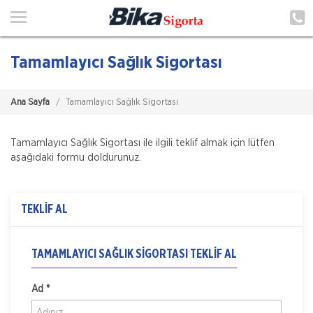
Ana Sayfa
Hakkımızda
Tamamlayıcı Sağlık Sigortası
Hizmetlerimiz
Ana Sayfa
Tamamlayıcı Sağlık Sigortası
Poliçe Hatırlat
İletişim
Tamamlayıcı Sağlık Sigortası ile ilgili teklif almak için lütfen
aşağıdaki formu doldurunuz.
Şubelerimiz
Müşteri Girişi
TEKLİF AL
TEKLİF AL
TAMAMLAYICI SAĞLIK SIGORTASI TEKLIF AL
Ad *