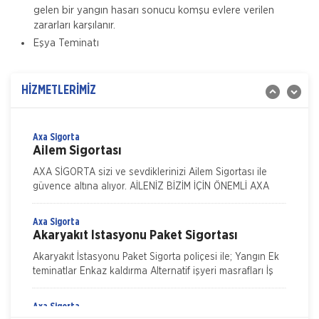
Zorunlu Deprem Sigortası depremin, deprem sonucu
gelen bir yangın hasarı sonucu komşu evlere verilen
yangın, infilak, tsunami ve yer kaymasının sigortalı
zararları karşılanır.
binalarda neden olacağı hasarlara karşı güvence sağlar.
Eşya Teminatı
Teminatı Doğal Afetler
Aksigorta
İş Yeri Sigortası
İş yeri Paket Sigortası siz iş yeri sahipleri düşünülerek
HİZMETLERİMİZ
mümkün olan tüm riskleri en ekonomik şekilde
kapsayabilmek için hazırlanmış bir sigorta paketidi
Axa Sigorta
Ailem Sigortası
AXA SİGORTA sizi ve sevdiklerinizi Ailem Sigortası ile
güvence altına alıyor. AİLENİZ BİZİM İÇİN ÖNEMLİ AXA
SİGORTA sizi ve/veya ailenizi, ferdi kaza teminatları il
Axa Sigorta
Akaryakıt İstasyonu Paket Sigortası
Akaryakıt İstasyonu Paket Sigorta poliçesi ile; Yangın Ek
teminatlar Enkaz kaldırma Alternatif işyeri masrafları İş
durması Cam kırılması Grev, lokavt, halk hareke
Axa Sigorta
Nakliye Hasarı İçin Gerekli Bilgiler