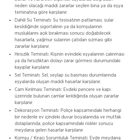
neden olacağı maddi zararlar seçilen bina ya da eşya
teminatına göre karşılanır.
Dahili Su Teminatı: Su tesisatının patlaması, sular
kesildiğinde sigortalının ya da komşularının
musluklarını açık bırakması sonucu doğabilecek
hasarlarla, yağmur sularının çatıdan sızması gibi
zararlar karşılanır.
Hırsızlık Teminatı: Kişinin evindeki eşyalarının çalınması
ya da hırsızlıktan dolayı zarar görmesi durumundaki
kayıplar karşılanır.
Sel Teminatı: Sel, seylap su basması durumlarında
eşyalarda oluşan maddi hasarlar karşılanır.
Cam Kırılması Teminatı: Evdeki pencere ve kapı
üzerinde bulunan camlar kırıldığında oluşan zararlar
karşılanır.
Dekorasyon Teminatı: Poliçe kapsamındaki herhangi
bir nedenle ev içindeki duvar boyalarında ve mutfak
dolaplarında, poliçe kapsamındaki riskler sonucu
Aksigorta
meydana gelen hasarlar karşılanır.
Zorunlu Deprem Sigortası
Komşu / Kiracı Sorumluluk Teminatı: Evde meydana