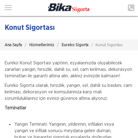
Ana Sayfa
Hakkımızda
Konut Sigortası
Hizmetlerimiz
Ana Sayfa
Hizmetlerimiz
Eureko Sigorta
Konut Sigortası
Poliçe Hatırlat
İletişim
Eureko Konut Sigortası yaptırın, eşyalarınızda oluşabilecek
zararları yangın, hırsızlık, dahili su, sel, cam kırılması, dekorasyon
Şubelerimiz
teminatları ile garanti altına alın, aklınız evinizde kalmasın!
Eureko Sigorta olarak, hırsızlık, yangın, sel, dahili su baskını, cam
Müşteri Girişi
kırılması, dekorasyon ve komşularınıza karşı mali
sorumluluklarınız için evinizi güvence altına alıyoruz.
Teminatlar
TEKLİF AL
Yangın Teminatı: Yangının, yıldırımın, infilakın veya
yangın ve infilak sonucu meydana gelen duman,
buhar ve hararetin sigortalı eşyalarda doğrudan