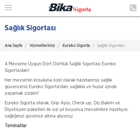
Ana Sayfa
Hakkımızda
Sağlık Sigortası
Hizmetlerimiz
Ana Sayfa
Hizmetlerimiz
Eureko Sigorta
Sağlık Sigortası
Poliçe Hatırlat
İletişim
4 Mevsime Uygun Dört Dörtlük Sağlık Sigortası Eureko
Sigorta’dan!
Şubelerimiz
Her mevsimin koşuluna özel olarak hazırlanmış sağlık
güvenceniz Eureko Sigorta’dan, sağlıkla ve huzur içinde
Müşteri Girişi
yaşamak sizden!
Eureko Sigorta olarak, Grip Aşısı, Check-up, Diş Bakım ve
Diyetisyen paketleri ile sizi yıl boyunca mevsimlere hazırlıyor,
TEKLİF AL
sağlığınızı güvence altına alıyoruz.
Teminatlar