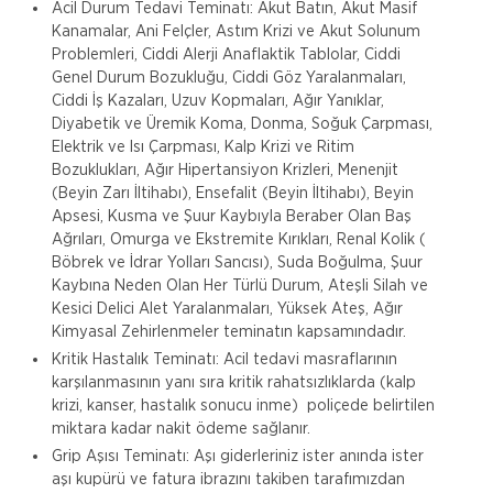
Acil Durum Tedavi Teminatı: Akut Batın, Akut Masif
Kanamalar, Ani Felçler, Astım Krizi ve Akut Solunum
Problemleri, Ciddi Alerji Anaflaktik Tablolar, Ciddi
Genel Durum Bozukluğu, Ciddi Göz Yaralanmaları,
Ciddi İş Kazaları, Uzuv Kopmaları, Ağır Yanıklar,
Diyabetik ve Üremik Koma, Donma, Soğuk Çarpması,
Elektrik ve Isı Çarpması, Kalp Krizi ve Ritim
Bozuklukları, Ağır Hipertansiyon Krizleri, Menenjit
(Beyin Zarı İltihabı), Ensefalit (Beyin İltihabı), Beyin
Apsesi, Kusma ve Şuur Kaybıyla Beraber Olan Baş
Ağrıları, Omurga ve Ekstremite Kırıkları, Renal Kolik (
Böbrek ve İdrar Yolları Sancısı), Suda Boğulma, Şuur
Kaybına Neden Olan Her Türlü Durum, Ateşli Silah ve
Kesici Delici Alet Yaralanmaları, Yüksek Ateş, Ağır
Kimyasal Zehirlenmeler teminatın kapsamındadır.
Kritik Hastalık Teminatı: Acil tedavi masraflarının
karşılanmasının yanı sıra kritik rahatsızlıklarda (kalp
krizi, kanser, hastalık sonucu inme) poliçede belirtilen
miktara kadar nakit ödeme sağlanır.
Grip Aşısı Teminatı: Aşı giderleriniz ister anında ister
aşı kupürü ve fatura ibrazını takiben tarafımızdan