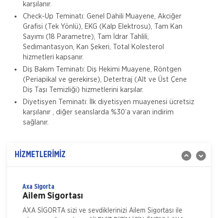
karşılanır.
Check-Up Teminatı: Genel Dahili Muayene, Akciğer
Grafisi (Tek Yönlü), EKG (Kalp Elektrosu), Tam Kan
Sayımı (18 Parametre), Tam İdrar Tahlili,
Sedimantasyon, Kan Şekeri, Total Kolesterol
hizmetleri kapsanır.
Diş Bakım Teminatı: Diş Hekimi Muayene, Röntgen
Aksigorta
Zorunlu Deprem Sigortası
(Periapikal ve gerekirse), Detertraj (Alt ve Üst Çene
Diş Taşı Temizliği) hizmetlerini karşılar.
Zorunlu Deprem Sigortası depremin, deprem sonucu
Diyetisyen Teminatı: İlk diyetisyen muayenesi ücretsiz
yangın, infilak, tsunami ve yer kaymasının sigortalı
karşılanır , diğer seanslarda %30’a varan indirim
binalarda neden olacağı hasarlara karşı güvence sağlar.
sağlanır.
Teminatı Doğal Afetler
Aksigorta
İş Yeri Sigortası
İş yeri Paket Sigortası siz iş yeri sahipleri düşünülerek
HİZMETLERİMİZ
mümkün olan tüm riskleri en ekonomik şekilde
kapsayabilmek için hazırlanmış bir sigorta paketidi
Axa Sigorta
Ailem Sigortası
AXA SİGORTA sizi ve sevdiklerinizi Ailem Sigortası ile