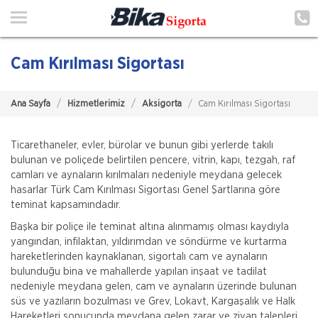
Ana Sayfa
Hakkımızda
Cam Kırılması Sigortası
Hizmetlerimiz
Ana Sayfa
Hizmetlerimiz
Aksigorta
Cam Kırılması Sigortası
Poliçe Hatırlat
İletişim
Ticarethaneler, evler, bürolar ve bunun gibi yerlerde takılı
bulunan ve poliçede belirtilen pencere, vitrin, kapı, tezgah, raf
Şubelerimiz
camları ve aynaların kırılmaları nedeniyle meydana gelecek
hasarlar Türk Cam Kırılması Sigortası Genel Şartlarına göre
teminat kapsamındadır.
Müşteri Girişi
Başka bir poliçe ile teminat altına alınmamış olması kaydıyla
yangından, infilaktan, yıldırımdan ve söndürme ve kurtarma
TEKLİF AL
hareketlerinden kaynaklanan, sigortalı cam ve aynaların
bulunduğu bina ve mahallerde yapılan inşaat ve tadilat
nedeniyle meydana gelen, cam ve aynaların üzerinde bulunan
süs ve yazıların bozulması ve Grev, Lokavt, Kargaşalık ve Halk
Hareketleri sonucunda meydana gelen zarar ve ziyan talepleri