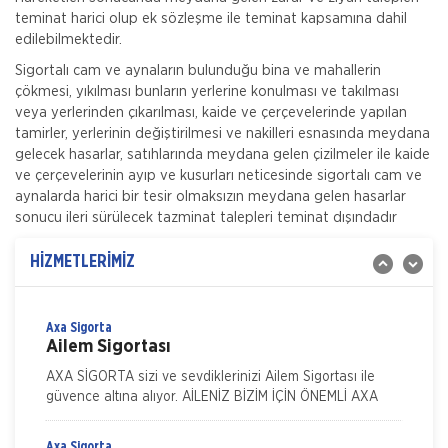
teminat harici olup ek sözleşme ile teminat kapsamına dahil
edilebilmektedir.
Sigortalı cam ve aynaların bulunduğu bina ve mahallerin
Aksigorta
çökmesi, yıkılması bunların yerlerine konulması ve takılması
Zorunlu Deprem Sigortası
veya yerlerinden çıkarılması, kaide ve çerçevelerinde yapılan
tamirler, yerlerinin değiştirilmesi ve nakilleri esnasında meydana
Zorunlu Deprem Sigortası depremin, deprem sonucu
gelecek hasarlar, satıhlarında meydana gelen çizilmeler ile kaide
yangın, infilak, tsunami ve yer kaymasının sigortalı
ve çerçevelerinin ayıp ve kusurları neticesinde sigortalı cam ve
binalarda neden olacağı hasarlara karşı güvence sağlar.
aynalarda harici bir tesir olmaksızın meydana gelen hasarlar
Teminatı Doğal Afetler
Aksigorta
sonucu ileri sürülecek tazminat talepleri teminat dışındadır
İş Yeri Sigortası
İş yeri Paket Sigortası siz iş yeri sahipleri düşünülerek
HİZMETLERİMİZ
mümkün olan tüm riskleri en ekonomik şekilde
kapsayabilmek için hazırlanmış bir sigorta paketidi
Axa Sigorta
Ailem Sigortası
AXA SİGORTA sizi ve sevdiklerinizi Ailem Sigortası ile
güvence altına alıyor. AİLENİZ BİZİM İÇİN ÖNEMLİ AXA
SİGORTA sizi ve/veya ailenizi, ferdi kaza teminatları il
Axa Sigorta