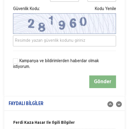
Güvenlik Kodu:
Kodu Yenile
Kampanya ve bildirimlerden haberdar olmak
istiyorum.
Nakliye Hasarı İçin Gerekli Bilgiler
Gönder
ONLİNE Dask Prim Hesaplama
Trafik Hasarı için Gerekli Bilgiler
FAYDALI BİLGİLER
Yangın Hasarı ile ilgili Bilgiler
Ferdi Kaza Hasar İle İlgili Bilgiler