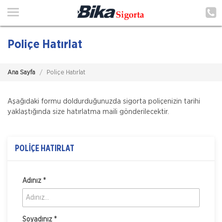
Ana Sayfa
Hakkımızda
Poliçe Hatırlat
Hizmetlerimiz
Ana Sayfa
Poliçe Hatırlat
Poliçe Hatırlat
İletişim
Aşağıdaki formu doldurduğunuzda sigorta poliçenizin tarihi
yaklaştığında size hatırlatma maili gönderilecektir.
Şubelerimiz
Müşteri Girişi
POLİÇE HATIRLAT
TEKLİF AL
Adınız *
Soyadınız *