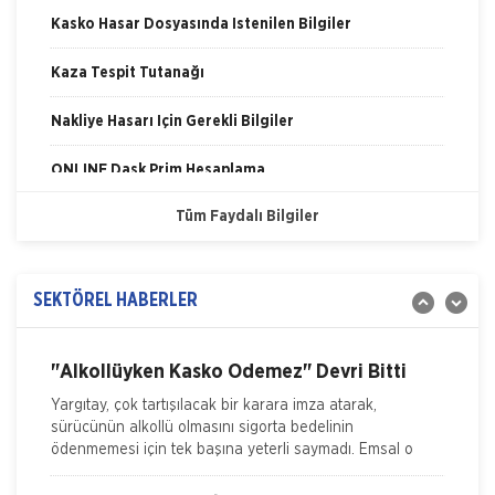
Kasko Hasar Dosyasında İstenilen Bilgiler
Kaza Tespit Tutanağı
İSADER; Sigorta Acenteleri Poliçe Kesemez
Nakliye Hasarı İçin Gerekli Bilgiler
Hale Geldi
İskenderun Sigorta Acenteleri Derneği (İSADER) Başkanı
Yasin Keleş, zorunlu trafik sigortası poliçelerinin sorunlu
ONLİNE Dask Prim Hesaplama
hale geldiğini belirterek, “Motorlu Araçlar Zorunlu
Tüm Faydalı Bilgiler
Trafik Hasarı için Gerekli Bilgiler
İTO dan Sigorta Sektörü İçin Yol Haritası
Yangın Hasarı ile ilgili Bilgiler
İZMİR Ticaret Odası (İTO) Yönetim Kurulu Başkanı Ekrem
Demirtaş, düzenledikleri 'Sigorta Sektörü Geleceğini
SEKTÖREL HABERLER
Ferdi Kaza Hasar İle İlgili Bilgiler
Arıyor' arama konferansı ile sektöre yol haritas�
Kasko Hasar Dosyasında İstenilen Bilgiler
"Alkollüyken Kasko Ödemez" Devri Bitti
Yargıtay, çok tartışılacak bir karara imza atarak,
Kaza Tespit Tutanağı
sürücünün alkollü olmasını sigorta bedelinin
ödenmemesi için tek başına yeterli saymadı. Emsal o
Nakliye Hasarı İçin Gerekli Bilgiler